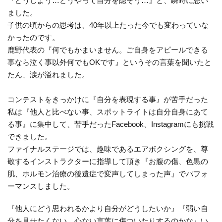
『どうしよう…どうやって自分を隠そう…』と、瞬時に思い
ました。
子供の頃からの思考は、40年以上たった今でも変わっていな
かったのです。
鹿野代表の『何でもかまいません。ご自身をアピールできる
事なら泣く事以外何でもOKです』というその言葉を聞いたと
たん、涙が溢れました。
コンテストをきっかけに『自分を表現する事』が苦手だった
私は『他人と比べない事、スポットライトは自分自身にあて
る事』に集中して、苦手だったFacebook、Instagramにも挑戦
できました。
ファイナルステージでは、趣味であるエアボクシングを、尊
敬するインストラクターに指導して頂き『お腹の傷、色黒の
肌、ホルモン治療の後遺症で変声してしまった声』でパフォ
ーマンスしました。
『他人にどう思われるかより自分がどうしたいか』『弱い自
分を見せたくない、心ない言葉に傷ついたりするのかな』い