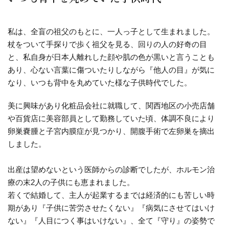
私は、全盲の祖父のもとに、一人っ子として生まれました。
杖をついて手探りで歩く祖父を見る、回りの人の好奇の目
と、私自身が日本人離れした顔や肌の色が黒いと言うことも
あり、心ない言葉に傷ついたりしながら『他人の目』が気に
なり、いつも背中を丸めていた様な子供時代でした。
美に興味があり化粧品会社に就職して、関西地区の小売店舗
や百貨店に美容部員として勤務していた頃、体調不良により
卵巣嚢腫と子宮内膜症が見つかり、開腹手術で左卵巣を摘出
しました。
出産は望めないという医師からの診断でしたが、ホルモン治
療の末2人の子供にも恵まれました。
若くで結婚して、主人が起業するまでは経済的にも苦しい時
期があり『子供に苦労させたくない』『病気にさせてはいけ
ない』『人目につく事はいけない』、全て『守り』の姿勢で