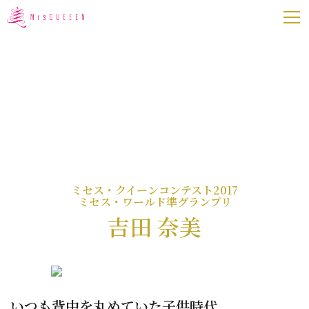
HOME
インタビュー
About ミセスクイーン
HOME
インタビュー
応募要項・日程
歴代QUEEEN
ミセス・クイーンコンテスト2017
ミセス・ワールド準グランプリ
イベント・セミナー
吉田 奈美
社団法人・事務局について
お問い合わせ
いつも背中を丸めていた子供時代