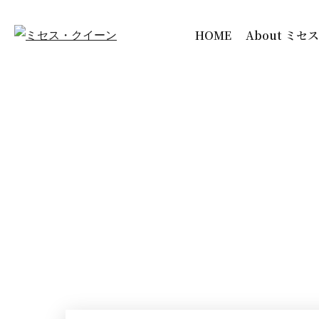
HOME
About ミセ