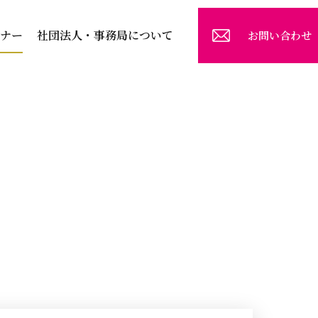
ナー
社団法人・事務局について
お問い合わせ
ー
社会福祉法人「福田会（ふくでんかい）」様のお祭りにボランティア参加