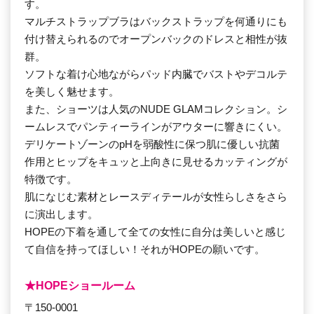
す。
マルチストラップブラはバックストラップを何通りにも
付け替えられるのでオープンバックのドレスと相性が抜
群。
ソフトな着け心地ながらパッド内臓でバストやデコルテ
を美しく魅せます。
また、ショーツは人気のNUDE GLAMコレクション。シ
ームレスでパンティーラインがアウターに響きにくい。
デリケートゾーンのpHを弱酸性に保つ肌に優しい抗菌
作用とヒップをキュッと上向きに見せるカッティングが
特徴です。
肌になじむ素材とレースディテールが女性らしさをさら
に演出します。
HOPEの下着を通して全ての女性に自分は美しいと感じ
て自信を持ってほしい！それがHOPEの願いです。
★HOPEショールーム
〒150-0001